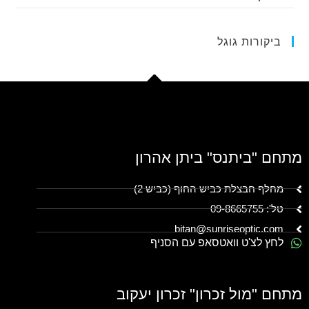
ביקורות גוגל
מתחם "ביתנס" ביתן אהרון
מחלף חבצלת כביש החוף (כביש 2)
טל': 09-8665755
bitan@sunriseoptic.com
לחץ לצ'ט וואטסאפ עם הסניף
מתחם "מול זכרון" זכרון יעקוב